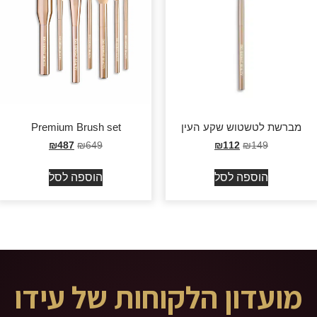
מברשת לטשטוש שקע העין
Premium Brush set
₪
487
₪
649
₪
112
₪
149
הוספה לסל
הוספה לסל
מועדון הלקוחות של עידו