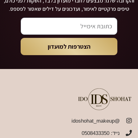
והקרובה שלנו: מבצעים לחברי מועדון בלבד, השקות לפני כולם,
טיפים פרקטיים לאיפור, ועדכונים על דילים שאסור לפספס.
הצטרפות למועדון
@idoshohat_makeup
נייד: 0508433350