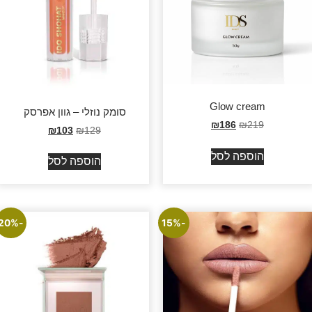
Glow cream
סומק נוזלי – גוון אפרסק
₪
186
₪
219
₪
103
₪
129
הוספה לסל
הוספה לסל
-20%
-15%